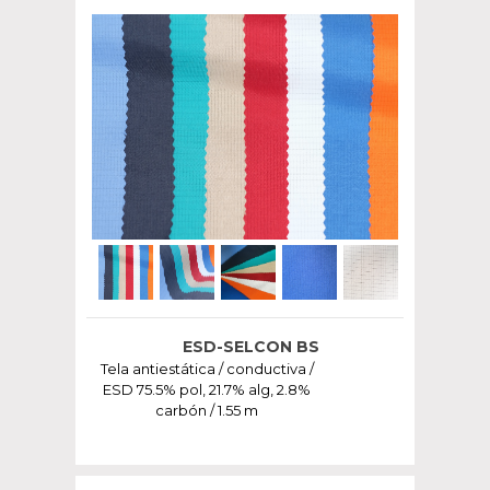
ESD-SELCON BS
Tela antiestática / conductiva /
ESD 75.5% pol, 21.7% alg, 2.8%
carbón / 1.55 m